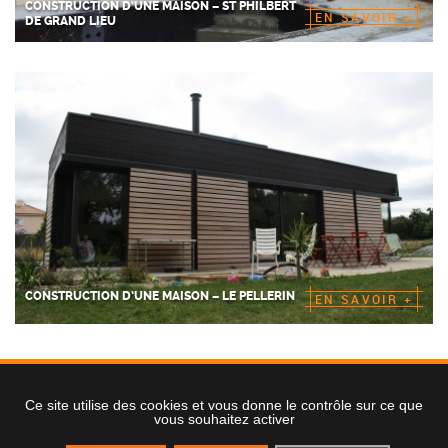
CONSTRUCTION D’UNE MAISON – ST PHILBERT
EN SAVOIR +
DE GRAND LIEU
CONSTRUCTION D’UNE MAISON – LE PELLERIN
EN SAVOIR +
Ce site utilise des cookies et vous donne le contrôle sur ce que
Contact
Plan du site
Mentions légales
vous souhaitez activer
FR HABITAT – Rue St Médard 44680 St Mars de Coutais