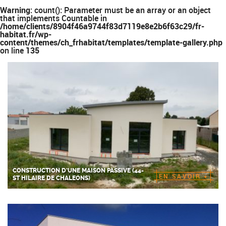
Warning
: count(): Parameter must be an array or an object
that implements Countable in
/home/clients/8904f46a9744f83d7119e8e2b6f63c29/fr-
habitat.fr/wp-
content/themes/ch_frhabitat/templates/template-gallery.php
on line
135
CONSTRUCTION D’UNE MAISON PASSIVE (44-
EN SAVOIR +
ST HILAIRE DE CHALEONS)