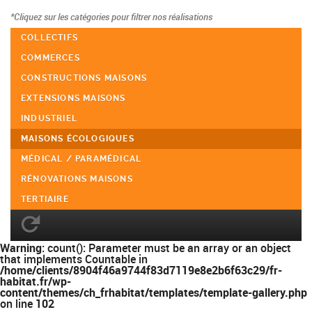
*Cliquez sur les catégories pour filtrer nos réalisations
COLLECTIFS
COMMERCES
CONSTRUCTIONS MAISONS
EXTENSIONS MAISONS
INDUSTRIEL
MAISONS ÉCOLOGIQUES
MÉDICAL / PARAMÉDICAL
RÉNOVATIONS MAISONS
TERTIAIRE
Warning
: count(): Parameter must be an array or an object
that implements Countable in
/home/clients/8904f46a9744f83d7119e8e2b6f63c29/fr-
habitat.fr/wp-
content/themes/ch_frhabitat/templates/template-gallery.php
on line
102